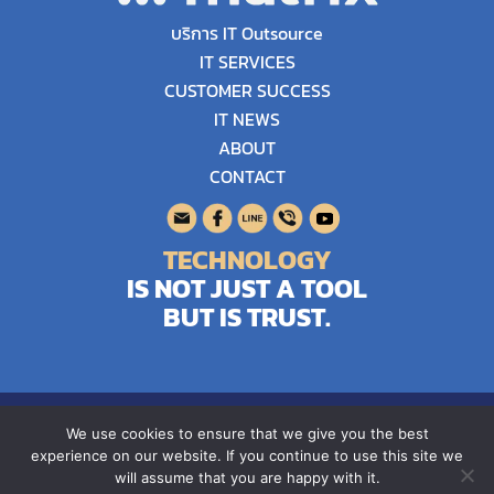
บริการ IT Outsource
IT SERVICES
CUSTOMER SUCCESS
IT NEWS
ABOUT
CONTACT
TECHNOLOGY
IS NOT JUST A TOOL
BUT IS TRUST.
Copyright © 2026 Matrix Business Services Co.,Ltd. .AllRights
We use cookies to ensure that we give you the best
Reserved.
experience on our website. If you continue to use this site we
will assume that you are happy with it.