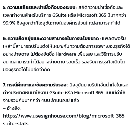
5. ความ
เสถียรและ
น่าเชื่อถือ
ของระบบ
: สถิติความน่าเชื่อถือและ
เวลาทำงานสำหรับบริการ
GSuite
หรือ
Microsoft 365
มีมากกว่า
99.9%
ซึ่งสูง
กว่าที่โซลูชันภายในองค์กรส่วนใหญ่สามารถ
ทำ
ได้
6. ความยืดหยุ่น
และความสามารถในการปรับขนาด
: แพลตฟอร์ม
เหล่านี้สามารถปรับแต่งให้เหมาะกับความต้องการเฉพาะของธุรกิจได้
อย่างง่ายดาย ไม่ต้อง
จัดซื้อ
Hardware
เพิ่มเลย
และวิธีการปรับ
ขนาด
สามารถทำได้
อย่างง่ายดาย
รวดเร็ว รองรับการ
ธุรกิจเติบโต
ของธุรกิจได้ไม่มีขีดจำก
ัด
7. กรณีศึกษาและข้อความรับรอง
:
ปัจจุบันมาบริษัทชั้นนำทั้งในและ
ต่างประเทศ
หันมาใช้งาน
GSuite
หรือ
Microsoft 365
แบบ
มีค่าใช้
จ่าย
รวมกันมากกว่า
400
ล้านบัญชี
แล้ว
– อ้างอิง
:
https://www.usesignhouse.com/blog/microsoft-365-
suite-stats