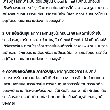
บำรุงดูแลรักษาระบบ ด้วย
โซลูชัน
Cloud Email
ไม่จำเป็นต้องใช้
เซิร์ฟเวอร์
และการบำรุงรักษาภายในองค์กรที่มีราคาแพง รูปแบบการ
สมัครสมาชิก
แบบรายเดือนหรือรายปี
ช่วยให้สามารถปรับขนาดได้ขึ้น
อยู่กับขนาดและความต้องการของธุรกิจ
3. ประหยัดต้นทุน
ลดการลงทุนสูงในก้อนแรกและลดค่าใช้จ่ายใน
การบำรุงดูแลรักษาระบบ ด้วย
โซลูชัน
Cloud Email
ไม่จำเป็นต้องใช้
เซิร์ฟเวอร์
และการบำรุงรักษาภายในองค์กรที่มีราคาแพง รูปแบบการ
สมัครสมาชิก
แบบรายเดือนหรือรายปี
ช่วยให้สามารถปรับขนาดได้ขึ้น
อยู่กับขนาดและความต้องการของธุรกิจ
4. ความปลอดภัยและการ
ควบคุม
:
หากคุณต้องการระบบที่มี
มาตรการรักษาความปลอดภัยที่เข้มงวด เช่น การยืนยันตัวตนแบบ
หลายปัจจัยและการเข้ารหัส
การควบคุมสิทธิการใช้งานการเข้าถึง
ของพนักงาน
ที่แพลตฟอร์มเหล่านี้มีให้
แล้ว
นอกจากนี้ ให้เน้นย้ำถึง
การรับรองการปฏิบัติตามข้อกำหนดที่เกี่ยวข้องกับ
ธุรกิจ
ของลูกค้า
ของคุณ