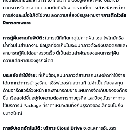
คงปลอดภัยและสามารถเข้าถึงได้ ทั้ง Google และ Microsoft มี
มาตรการรักษาความปลอดภัยที่เข้มงวด รวมถึงการเข้ารหัสระหว่าง
การส่งและเมื่อไม่ได้ใช้งาน ลดความเสี่ยงข้อมูลหายจาก
การติดไวรัส
Ransomware
การกู้คืนจากภัยพิบัติ :
ในกรณีที่เกิดเหตุไม่คาดฝัน เช่น ไฟไหม้หรือ
น้ำท่วมในสำนักงาน ข้อมูลที่จัดเก็บในระบบคลาวด์จะยังปลอดภัยและ
สามารถกู้คืนได้อย่างรวดเร็ว นี่เป็นส่วนสำคัญของแผนการกู้คืน
ความเสียหายของธุรกิจใดๆ
ประหยัดค่าใช้จ่าย :
ที่เก็บข้อมูลบนคลาวด์สามารถประหยัดค่าใช้จ่าย
ได้มากกว่าการบำรุงรักษาเซิร์ฟเวอร์ในสถานที่ ไม่จำเป็นต้องลงทุน
ด้านฮาร์ดแวร์ล่วงหน้า และสามารถขยายแผนการจัดเก็บขององค์กร
ขึ้นหรือลงได้ขึ้นอยู่กับความต้องการทางธุรกิจ และปัจจุบันราคาการ
ใช้บริการมี Package ที่ราคาเหมาะสมทั้งกับธุรกิจของเล็กจนไปถึง
ขนาดใหญ่
การอัปเดตอัตโนมัติ :
บริการ Cloud Drive
จะดูแลการอัปเดต