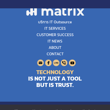
บริการ IT Outsource
IT SERVICES
CUSTOMER SUCCESS
IT NEWS
ABOUT
CONTACT
TECHNOLOGY
IS NOT JUST A TOOL
BUT IS TRUST.
Copyright © 2026 Matrix Business Services Co.,Ltd. .AllRights