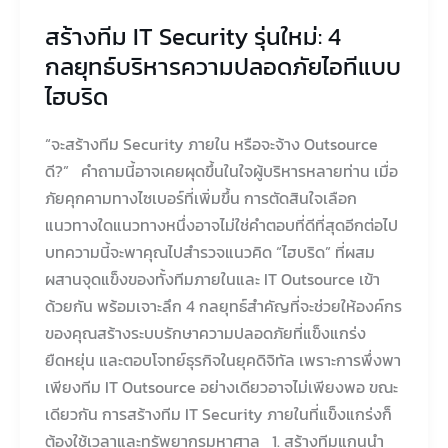
บริหาร
สร้างทีม IT Security รุ่นใหม่: 4
ความ
กลยุทธ์บริหารความปลอดภัยไอทีแบบ
ปลอดภัย
ไฮบริด
ไอ
ที
“จะสร้างทีม Security ภายใน หรือจะจ้าง Outsource
แบบ
ดี?” คำถามนี้อาจเคยผุดขึ้นในใจผู้บริหารหลายท่าน เมื่อ
ไฮ
ภัยคุกคามทางไซเบอร์ที่เพิ่มขึ้น การตัดสินใจเลือก
บริด
แนวทางใดแนวทางหนึ่งอาจไม่ใช่คำตอบที่ดีที่สุดอีกต่อไป
บทความนี้จะพาคุณไปสำรวจแนวคิด “ไฮบริด” ที่ผสม
ผสานจุดแข็งของทั้งทีมภายในและ IT Outsource เข้า
ด้วยกัน พร้อมเจาะลึก 4 กลยุทธ์สำคัญที่จะช่วยให้องค์กร
ของคุณสร้างระบบรักษาความปลอดภัยที่แข็งแกร่ง
ยืดหยุ่น และตอบโจทย์ธุรกิจในยุคดิจิทัล เพราะการพึ่งพา
เพียงทีม IT Outsource อย่างเดียวอาจไม่เพียงพอ ขณะ
เดียวกัน การสร้างทีม IT Security ภายในที่แข็งแกร่งก็
ต้องใช้เวลาและทรัพยากรมหาศาล 1. สร้างทีมแกนนำ