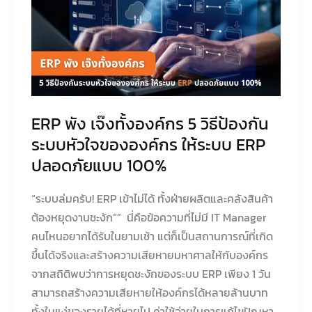
ทั้ง
องค์กร
5
วิธี
ป้องกัน
ระบบ
ERP พัง เจ๊งทั้งองค์กร 5 วิธีป้องกัน
หัวใจ
ระบบหัวใจขององค์กร ให้ระบบ ERP
ของ
ปลอดภัยแบบ 100%
องค์กร
ให้
“ระบบล่มครับ! ERP เข้าไม่ได้ ทั้งฝ่ายผลิตและคลังสินค้า
ระบบ
ต้องหยุดงานชะงัก”” นี่คือข้อความที่ไม่มี IT Manager
ERP
คนไหนอยากได้รับในยามเช้า แต่ก็เป็นสถานการณ์ที่เกิด
ปลอดภัย
ขึ้นได้จริงและสร้างความเสียหายมหาศาลให้กับองค์กร
แบบ
จากสถิติพบว่าการหยุดชะงักของระบบ ERP เพียง 1 วัน
100%
สามารถสร้างความเสียหายให้องค์กรได้หลายล้านบาท
ทั้งในแง่ของรายได้ที่หายไป ค่าใช้จ่ายในการแก้ไขปัญหา