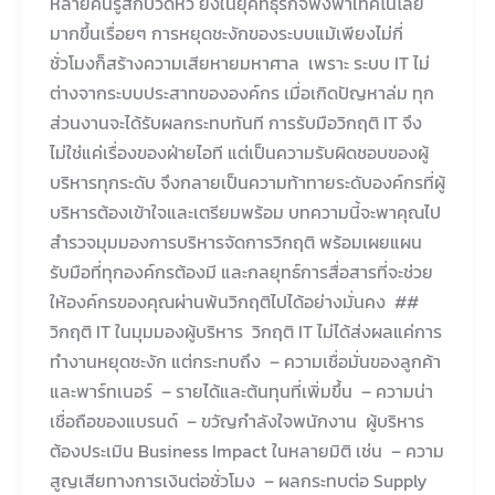
หลายคนรู้สึกปวดหัว ยิ่งในยุคที่ธุรกิจพึ่งพาเทคโนโลยี
มากขึ้นเรื่อยๆ การหยุดชะงักของระบบแม้เพียงไม่กี่
ชั่วโมงก็สร้างความเสียหายมหาศาล เพราะ ระบบ IT ไม่
ต่างจากระบบประสาทขององค์กร เมื่อเกิดปัญหาล่ม ทุก
ส่วนงานจะได้รับผลกระทบทันที การรับมือวิกฤติ IT จึง
ไม่ใช่แค่เรื่องของฝ่ายไอที แต่เป็นความรับผิดชอบของผู้
บริหารทุกระดับ จึงกลายเป็นความท้าทายระดับองค์กรที่ผู้
บริหารต้องเข้าใจและเตรียมพร้อม บทความนี้จะพาคุณไป
สำรวจมุมมองการบริหารจัดการวิกฤติ พร้อมเผยแผน
รับมือที่ทุกองค์กรต้องมี และกลยุทธ์การสื่อสารที่จะช่วย
ให้องค์กรของคุณผ่านพ้นวิกฤติไปได้อย่างมั่นคง ##
วิกฤติ IT ในมุมมองผู้บริหาร วิกฤติ IT ไม่ได้ส่งผลแค่การ
ทำงานหยุดชะงัก แต่กระทบถึง – ความเชื่อมั่นของลูกค้า
และพาร์ทเนอร์ – รายได้และต้นทุนที่เพิ่มขึ้น – ความน่า
เชื่อถือของแบรนด์ – ขวัญกำลังใจพนักงาน ผู้บริหาร
ต้องประเมิน Business Impact ในหลายมิติ เช่น – ความ
สูญเสียทางการเงินต่อชั่วโมง – ผลกระทบต่อ Supply